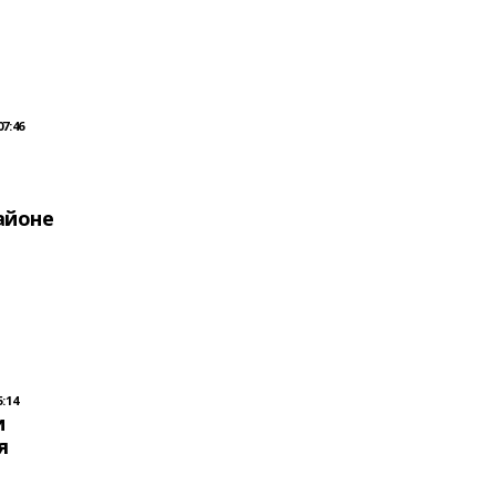
07:46
айоне
5:14
и
я