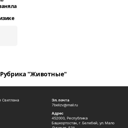
00
заняла
изике
Рубрика "Животные"
я Светлана
Эл. почта
7belizv@mail.ru
Адрес
452000, Республика
Башкортостан, г. Белебей, ул. Мало
Луговая, 53А