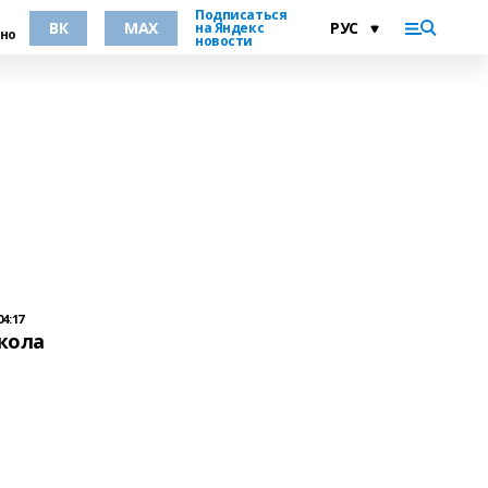
Подписаться
ВК
MAX
на Яндекс
но
новости
04:17
кола