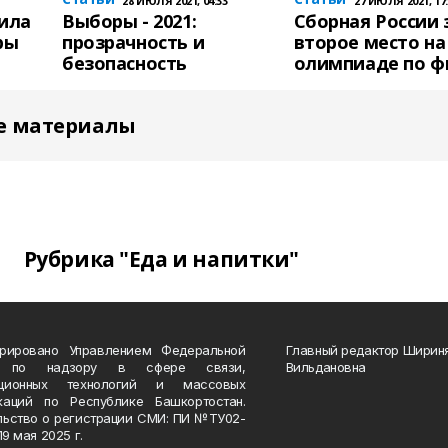
28 ИЮЛЯ 2021, 04:33
27 ИЮЛЯ 2021, 17:
ила
Выборы - 2021:
Сборная России 
ры
прозрачность и
второе место на
безопасность
олимпиаде по ф
е материалы
Рубрика "Еда и напитки"
трировано Управлением Федеральной
Главный редактор Ширин
 по надзору в сфере связи,
Вильдановна
ационных технологий и массовых
каций по Республике Башкортостан.
льство о регистрации СМИ: ПИ №ТУ02-
19 мая 2025 г.