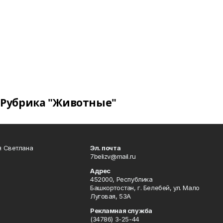
Рубрика "Животные"
я Светлана
Эл. почта
7belizv@mail.ru
Адрес
452000, Республика
Башкортостан, г. Белебей, ул. Мало
Луговая, 53А
Рекламная служба
(34786) 3-25-44