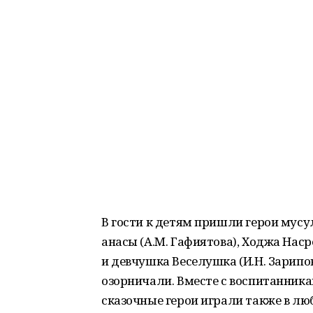
В гости к детям пришли герои мусул
анасы (А.М. Гафиятова), Ходжа Наср
и девчушка Веселушка (И.Н. Зарипова
озорничали. Вместе с воспитанник
сказочные герои играли также в л