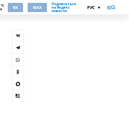
Подписаться
 °С
ВК
MAX
на Яндекс
но
новости