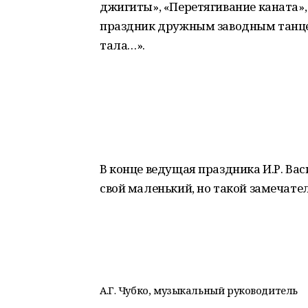
джигиты», «Перетягивание каната»,
праздник дружным заводным танце
тала…».
В конце ведущая праздника И.Р. Ва
свой маленький, но такой замечате
А.Г. Чубко, музыкальный руководитель