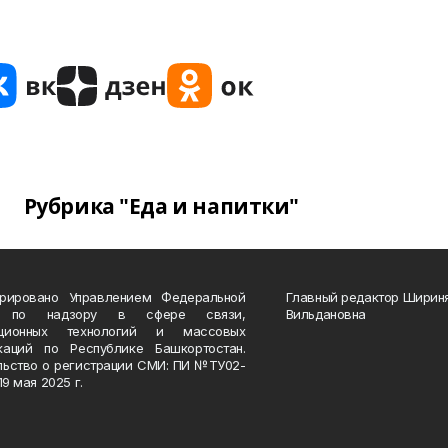
Рубрика "Еда и напитки"
трировано Управлением Федеральной
Главный редактор Ширин
 по надзору в сфере связи,
Вильдановна
ационных технологий и массовых
каций по Республике Башкортостан.
льство о регистрации СМИ: ПИ №ТУ02-
19 мая 2025 г.