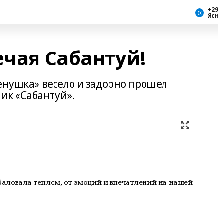
+29
Яс
ечая Сабантуй!
ленушка» весело и задорно прошел
к «Сабантуй».
 баловала теплом, от эмоций и впечатлений на нашей