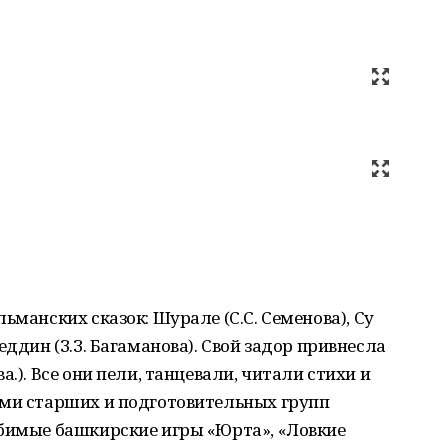
ьманских сказок: Шурале (С.С. Семенова), Су
еддин (З.З. Багаманова). Свой задор привнесла
.). Все они пели, танцевали, читали стихи и
ами старших и подготовительных групп
юбимые башкирские игры «Юрта», «Ловкие