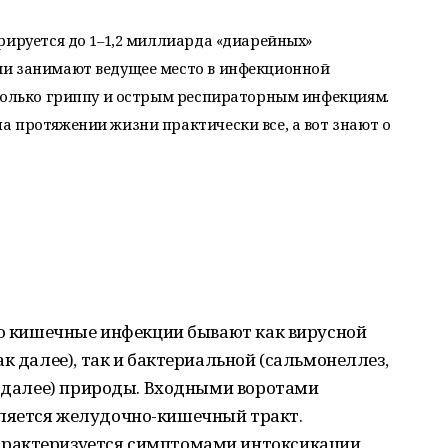
рируется до 1–1,2 миллиарда «диарейных»
ии занимают ведущее место в инфекционной
 только гриппу и острым респираторным инфекциям.
 протяжении жизни практически все, а вот знают о
то кишечные инфекции бывают как вирусной
к далее), так и бактериальной (сальмонеллез,
к далее) природы. Входными воротами
ляется желудочно-кишечный тракт.
рактеризуется симптомами интоксикации