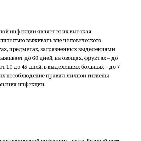
ной инфекции является их высокая
длительно выживать вне человеческого
тах, предметах, загрязненных выделениями
ыживает до 60 дней, на овощах, фруктах – до
т 10 до 45 дней, в выделениях больных – до 7
иях несоблюдение правил личной гигиены –
анения инфекции.
 ротавирусной инфекции – вода. Водный путь