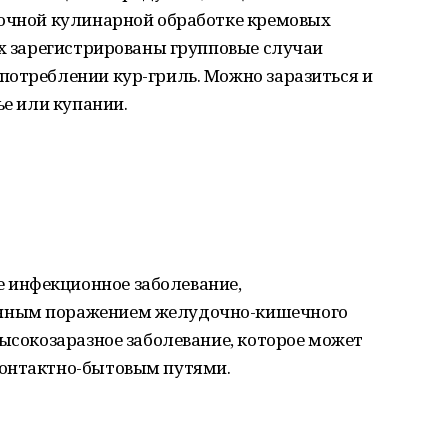
точной кулинарной обработке кремовых
ах зарегистрированы групповые случаи
потреблении кур-гриль. Можно заразиться и
ье или купании.
инфекционное заболевание,
нным поражением желудочно-кишечного
высокозаразное заболевание, которое может
контактно-бытовым путями.