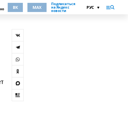
Подписаться
ВК
MAX
на Яндекс
но
новости
ет