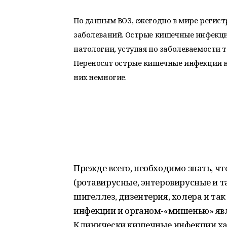
По данным ВОЗ, ежегодно в мире регист
заболеваний. Острые кишечные инфекц
патологии, уступая по заболеваемости
Переносят острые кишечные инфекции на
них немногие.
Прежде всего, необходимо знать, ч
(ротавирусные, энтеровирусные и та
шигеллез, дизентерия, холера и та
инфекции и органом-«мишенью» яв
Клинически кишечные инфекции ха