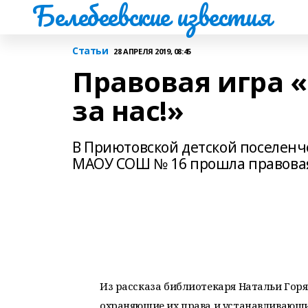
Белебеевские известия
Статьи
28 АПРЕЛЯ 2019, 08:45
Правовая игра «
за нас!»
В Приютовской детской поселенче
МАОУ СОШ № 16 прошла правовая и
Из рассказа библиотекаря Натальи Горя
охраняющие их права и устанавливающи