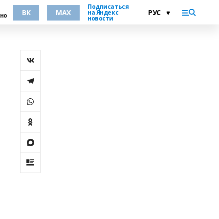
Подписаться
ВК
MAX
на Яндекс
но
новости