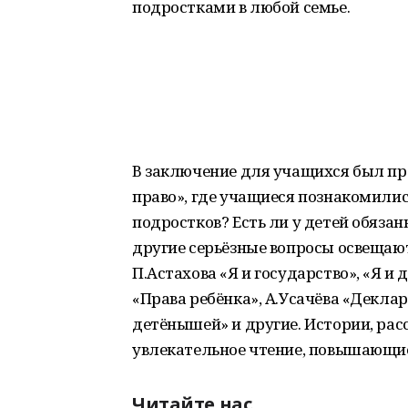
подростками в любой семье.
В заключение для учащихся был пр
право», где учащиеся познакомились
подростков? Есть ли у детей обязан
другие серьёзные вопросы освещают
П.Астахова «Я и государство», «Я и д
«Права ребёнка», А.Усачёва «Деклар
детёнышей» и другие. Истории, расс
увлекательное чтение, повышающие
Читайте нас