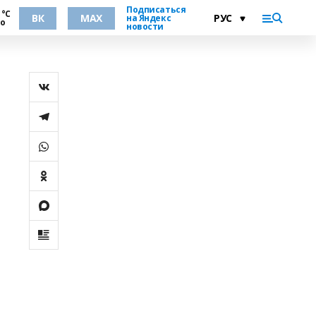
Подписаться
 °С
ВК
MAX
на Яндекс
но
новости