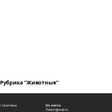
Рубрика "Животные"
я Светлана
Эл. почта
7belizv@mail.ru