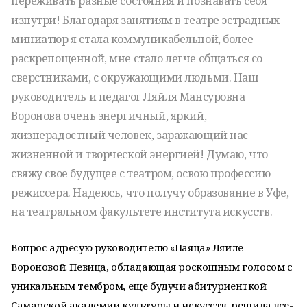
переживать разные состояния и познавать себя
изнутри! Благодаря занятиям в театре эстрадных
миниатюр я стала коммуникабельной, более
раскрепощенной, мне стало легче общаться со
сверстниками, с окружающими людьми. Наш
руководитель и педагог Ляйля Мансуровна
Воронова очень энергичный, яркий,
жизнерадостный человек, заражающий нас
жизненной и творческой энергией!
Думаю, что
свяжу свое будущее с театром, освою профессию
режиссера. Надеюсь, что получу образование в Уфе,
на театральном факультете института искусств.
Вопрос адресую руководителю «Паяца» Ляйле
Вороновой. Певица, обладающая роскошным голосом с
уникальным тембром, еще будучи абитуриенткой
Самарской академии культуры и искусств, решила все-