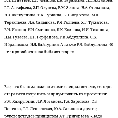
В.П. Игнатьев, Н.Г. Чекалов, Е.А. Зарайская, Н.С. Антонова,
Г.Г. Астафьева, З.П. Окунева, Е.М. Зенова, Н.А. Степанова,
Л.З. Валиуллина, Т.А. Туркина, В.П. Федотова, М.В.
Терентьева, Л.А. Садыкова, Р.Я. Галиева, Х.Г. Тухватова,
В.Н. Иванов, Н.Н. Смирнова, Л.К. Козлова, Н.И. Тихонова,
Н.М. Гузаева, Н.Г. Герфанова, Г.В. Абдуллина, Ф.Х.
Ибрагимова, Н.Я. Байтурина. А также Р.Я. Зайдуллина, 40
лет проработавшая библиотекарем.
Все, что было заложено этими специалистами, сегодня
стараются сохранить и приумножить их преемники:
Р.М. Хайруллин, Л.Р. Логанова, Г.А. Зарипова, С.В.
Попенко, Т.Т. Ленчевская, Ю.А. Савинов и другие,
руководствуясь принципом А.Т. Григорьева: «Надо