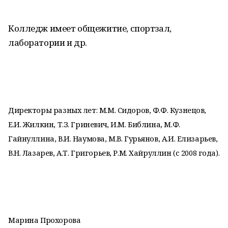
Колледж имеет общежитие, спортзал,
лаборатории и др.
Директоры разных лет: М.М. Сидоров, Ф.Ф. Кузнецов,
Е.И. Жилкин, Т.З. Гриневич, И.М. Библина, М.Ф.
Гайнуллина, В.И. Наумова, М.В. Гурьянов, А.И. Елизарьев,
В.Н. Лазарев, А.Т. Григорьев, Р.М. Хайруллин (с 2008 года).
Марина Прохорова