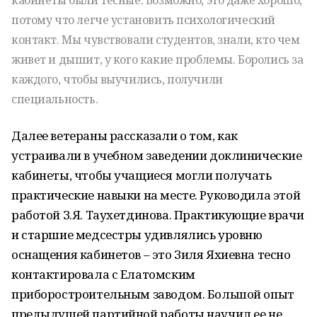
кабинеты были тесные. Возможно, это даже хорошо,
потому что легче установить психологический
контакт. Мы чувствовали студентов, знали, кто чем
живет и дышит, у кого какие проблемы. Боролись за
каждого, чтобы выучились, получили
специальность.
Далее ветераны рассказали о том, как
устраивали в учебном заведении доклинические
кабинеты, чтобы учащиеся могли получать
практические навыки на месте. Руководила этой
работой З.Я. Таухетдинова. Практикующие врачи
и старшие медсестры удивлялись уровню
оснащения кабинетов – это Зиля Яхиевна тесно
контактировала с Елатомским
приборостроительным заводом. Большой опыт
предыдущей партийной работы научил ее не