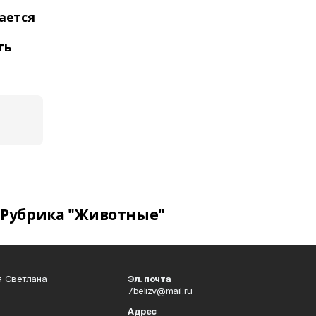
ается
ть
Рубрика "Животные"
я Светлана
Эл. почта
7belizv@mail.ru
Адрес