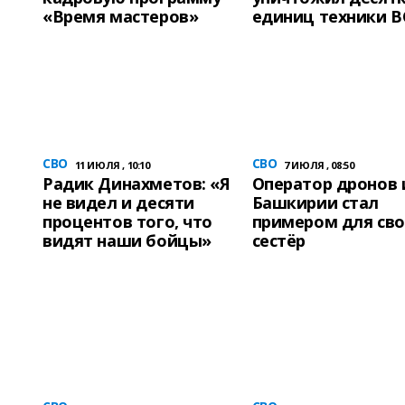
«Время мастеров»
единиц техники В
СВО
СВО
11 ИЮЛЯ , 10:10
7 ИЮЛЯ , 08:50
Радик Динахметов: «Я
Оператор дронов 
не видел и десяти
Башкирии стал
процентов того, что
примером для сво
видят наши бойцы»
сестёр