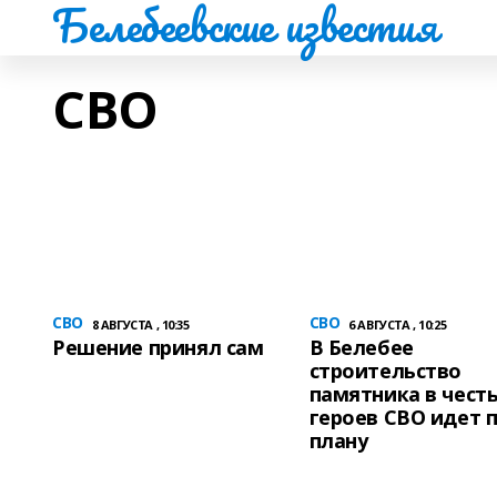
Белебеевские известия
СВО
СВО
СВО
8 АВГУСТА , 10:35
6 АВГУСТА , 10:25
Решение принял сам
В Белебее
строительство
памятника в чест
героев СВО идет 
плану