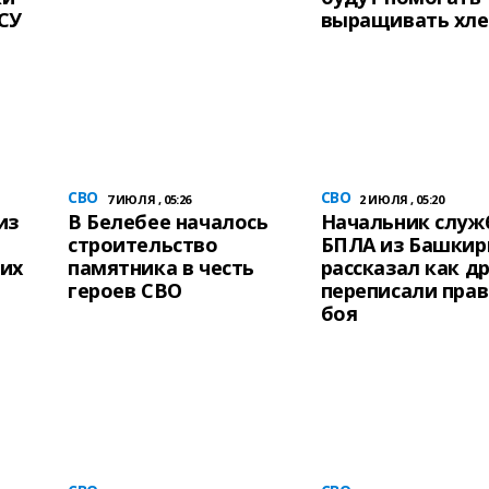
СУ
выращивать хл
СВО
СВО
7 ИЮЛЯ , 05:26
2 ИЮЛЯ , 05:20
из
В Белебее началось
Начальник служ
строительство
БПЛА из Башкир
их
памятника в честь
рассказал как д
героев СВО
переписали пра
боя