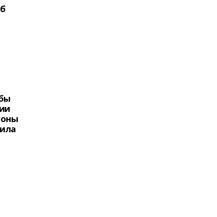
еб
бы
ии
роны
вила