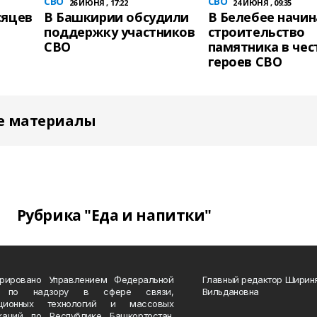
СВО
СВО
26 ИЮНЯ , 17:22
24 ИЮНЯ , 09:35
сяцев
В Башкирии обсудили
В Белебее начин
поддержку участников
строительство
СВО
памятника в чес
героев СВО
е материалы
Рубрика "Еда и напитки"
трировано Управлением Федеральной
Главный редактор Ширин
 по надзору в сфере связи,
Вильдановна
ационных технологий и массовых
каций по Республике Башкортостан.