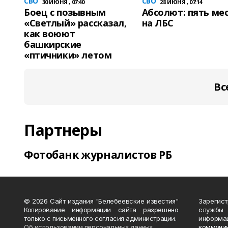
СВО
СВО
30 ИЮНЯ , 07:40
28 ИЮНЯ , 07:14
Боец с позывным
Абсолют: пять ме
«Светлый» рассказал,
на ЛБС
как воюют
башкирские
«птичники» летом
Вс
Партнеры
Фотобанк журналистов РБ
© 2026 Сайт издания "Белебеевские известия"
Зарегис
Копирование информации сайта разрешено
службы
только с письменного согласия администрации.
информ
Об использовании персональных данных
коммуни