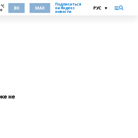
Подписаться
 °С
ВК
MAX
на Яндекс
но
новости
же не