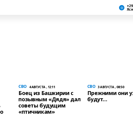
+29
Яс
СВО
СВО
4 АВГУСТА , 12:11
3 АВГУСТА , 08:50
Боец из Башкирии с
Прежними они у
позывным «Дядя» дал
будут…
ь
советы будущим
по
«птичникам»