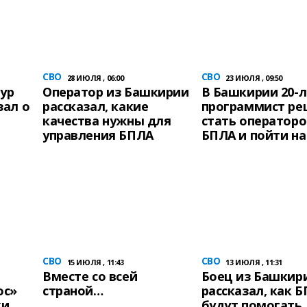
СВО
СВО
28 ИЮЛЯ , 06:00
23 ИЮЛЯ , 09:50
тур
Оператор из Башкирии
В Башкирии 20-
зал о
рассказал, какие
программист р
качества нужны для
стать оператор
управления БПЛА
БПЛА и пойти на
СВО
СВО
15 ИЮЛЯ , 11:43
13 ИЮЛЯ , 11:31
Вместе со всей
Боец из Башкир
ос»
страной…
рассказал, как 
ки
будут помогать