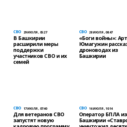
СВО
СВО
29 ИЮЛЯ , 05:27
28 ИЮЛЯ , 08:47
​В Башкирии
«Боги войны»: Ар
расширили меры
Юмагужин расска
поддержки
дроноводах из
участников СВО и их
Башкирии
семей
СВО
СВО
17 ИЮЛЯ , 07:40
16 ИЮЛЯ , 10:14
Для ветеранов СВО
Оператор БПЛА из
запустят новую
Башкирии «Ставр
кадровую программу
уничтожил десят