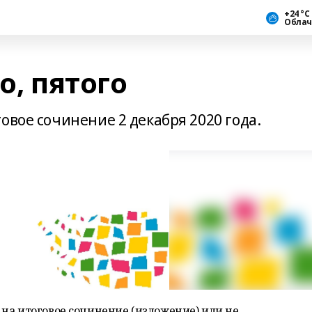
+24 °С
Облач
о, пятого
овое сочинение 2 декабря 2020 года.
на итоговое сочинение (изложение) или не