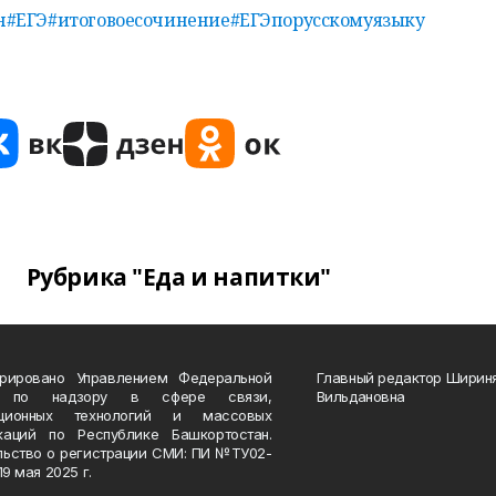
н
#ЕГЭ
#итоговоесочинение
#ЕГЭпорусскомуязыку
Рубрика "Еда и напитки"
трировано Управлением Федеральной
Главный редактор Ширин
 по надзору в сфере связи,
Вильдановна
ационных технологий и массовых
каций по Республике Башкортостан.
льство о регистрации СМИ: ПИ №ТУ02-
19 мая 2025 г.