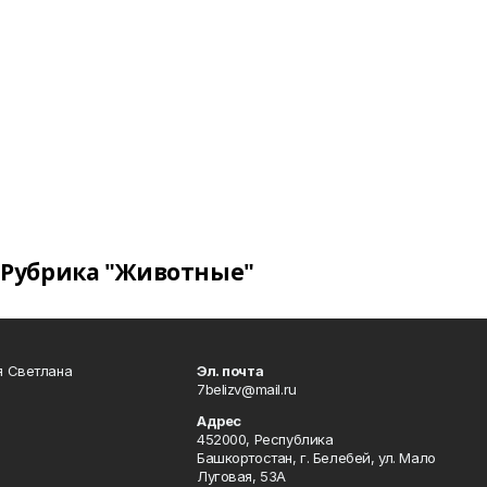
Рубрика "Животные"
я Светлана
Эл. почта
7belizv@mail.ru
Адрес
452000, Республика
Башкортостан, г. Белебей, ул. Мало
Луговая, 53А