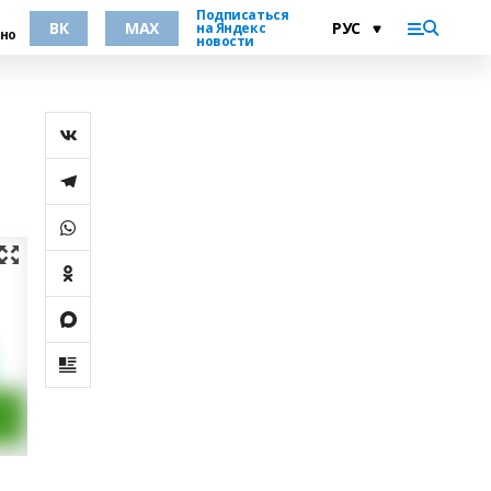
Подписаться
ВК
MAX
на Яндекс
но
новости