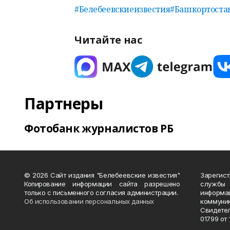
#Белебеевскиеизвестия
#Башкортоста
Читайте нас
Партнеры
Фотобанк журналистов РБ
© 2026 Сайт издания "Белебеевские известия"
Зарегис
Копирование информации сайта разрешено
службы
только с письменного согласия администрации.
информ
Об использовании персональных данных
коммуни
Свидете
01799 от 