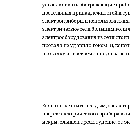
устанавливать обогревающие прибор
постельных принадлежностей и суш
электроприборы и использовать их
электрические сети большим колич
электрооборудования из сети стоит
провода не ударило током. И, коне
проводку и своевременно устранять
Если все же появился дым, запах г
нагрев электрического прибора или
искры, слышен треск, гудение, от э