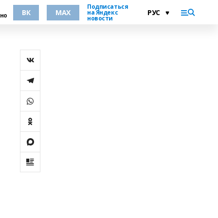
Подписаться
ВК
MAX
на Яндекс
но
новости