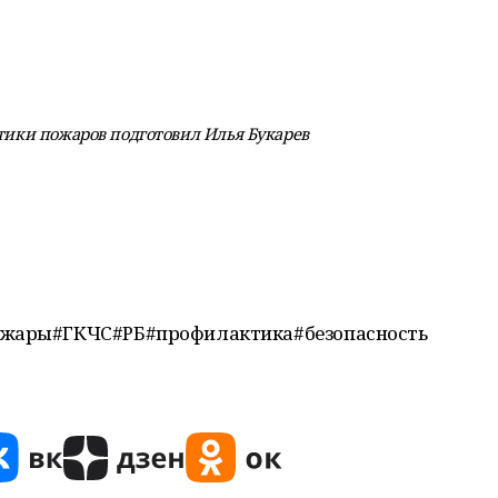
ики пожаров подготовил Илья Букарев
пожары#ГКЧС#РБ#профилактика#безопасность