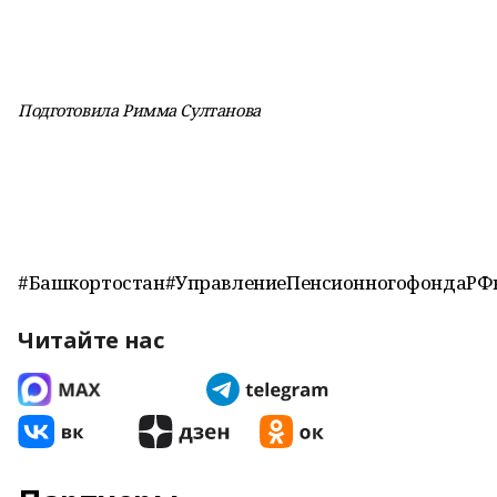
Подготовила Римма Султанова
#Башкортостан#УправлениеПенсионногофондаРФв
Читайте нас