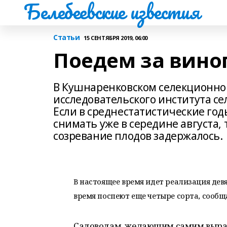
Белебеевские известия
Статьи
15 СЕНТЯБРЯ 2019, 06:00
Поедем за вино
В Кушнаренковском селекционно
исследовательского института се
Если в среднестатистические го
снимать уже в середине августа, 
созревание плодов задержалось.
В настоящее время идет реализация дев
время поспеют еще четыре сорта, сооб
Садоводам, желающим самим вырас