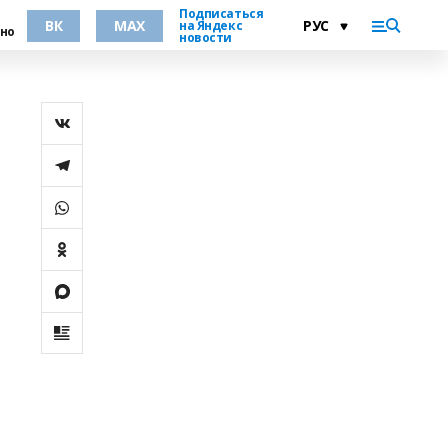
Подписаться
ВК
MAX
на Яндекс
но
новости