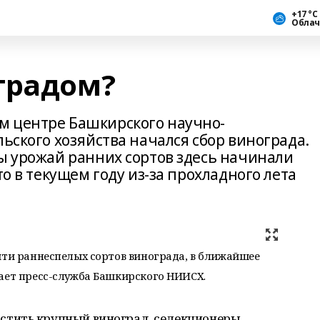
+17 °С
Облач
градом?
м центре Башкирского научно-
льского хозяйства начался сбор винограда.
ды урожай ранних сортов здесь начинали
то в текущем году из-за прохладного лета
яти раннеспелых сортов винограда, в ближайшее
щает пресс-служба Башкирского НИИСХ.
тить крупный виноград, селекционеры