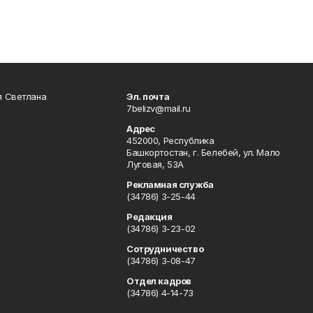
я Светлана
Эл. почта
7belizv@mail.ru
Адрес
452000, Республика
Башкортостан, г. Белебей, ул. Мало
Луговая, 53А
Рекламная служба
(34786) 3-25-44
Редакция
(34786) 3-23-02
Сотрудничество
(34786) 3-08-47
Отдел кадров
(34786) 4-14-73