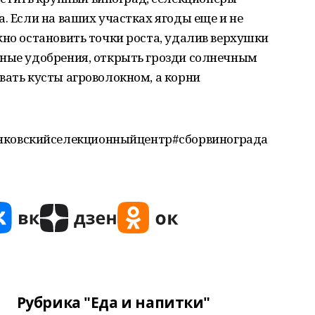
. Если на ваших участках ягоды еще и не
жно остановить точки роста, удалив верхушки
йные удобрения, открыть грозди солнечным
вать кусты агроволокном, а корни
ковскийселекционныйцентр#сборвинограда
Рубрика "Еда и напитки"