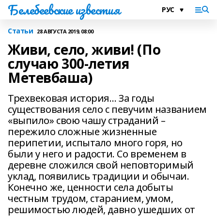
Белебеевские известия
Статьи
28 АВГУСТА 2019, 08:00
Живи, село, живи! (По
случаю 300-летия
Метевбаша)
Трехвековая история… За годы
существования село с певучим названием
«выпило» свою чашу страданий –
пережило сложные жизненные
перипетии, испытало много горя, но
были у него и радости. Со временем в
деревне сложился свой неповторимый
уклад, появились традиции и обычаи.
Конечно же, ценности села добыты
честным трудом, старанием, умом,
решимостью людей, давно ушедших от