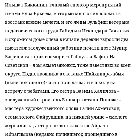
Ильшат Биккинин, главный спонсор мероприятий;
имама Нура Еркеева, который много сил вложил в
восстановление мечети, и его жены Зульфии; ветерана
педагогического труда Габиды и Искандара Саяховых.
В скромном доме слева в начале деревни выросли два
писателя: заслуженный работник печати поэт Мунир
Вафин и сатирик и юморист Габдулла Вафин. На
Советской – дом Ахметзяновых, тоже известных во всей
округе. Подполковника в отставке Шайхидара-абыя
(ныне покойного) часто приглашали в школу на
встречу с ребятами. Его сестра Вазима Халилова –
заслуженный строитель Башкортостана. Пониже –
мастера художественного слова Галии Ахметовой,
стоматолога Файрушина, на нижней улице – смелого
журналиста, автора нескольких книг Айрата
Ибрагимова (недавно почившего); прошедшего в