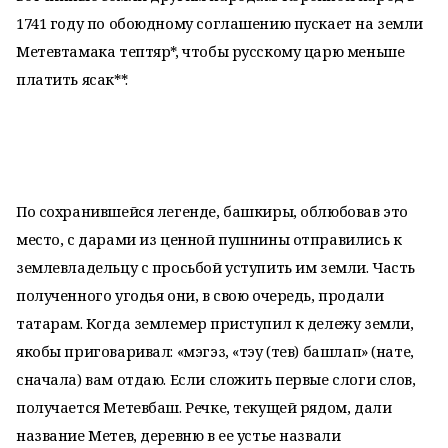
1741 году по обоюдному соглашению пускает на земли
Метевтамака тептяр*, чтобы русскому царю меньше
платить ясак**.
По сохранившейся легенде, башкиры, облюбовав это
место, с дарами из ценной пушнины отправились к
землевладельцу с просьбой уступить им земли. Часть
полученного угодья они, в свою очередь, продали
татарам. Когда землемер приступил к дележу земли,
якобы приговаривал: «мэгэз, «тэу (тев) башлап» (нате,
сначала) вам отдаю. Если сложить первые слоги слов,
получается Метевбаш. Речке, текущей рядом, дали
название Метев, деревню в ее устье назвали