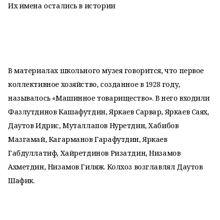
Их имена остались в истории
В материалах школьного музея говорится, что первое
коллективное хозяйство, созданное в 1928 году,
называлось «Машинное товарищество». В него входили
Фазлутдинов Кашафутдин, Яркаев Сарвар, Яркаев Саях,
Даутов Идрис, Муталлапов Нуретдин, Хабибов
Мазгамай, Кагарманов Гарафутдин, Яркаев
Габдуллатиф, Хайретдинов Ризатдин, Низамов
Ахметдин, Низамов Гиляж. Колхоз возглавлял Даутов
Шафик.