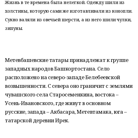
Жизнь в те времена была нелегкой. Одежду шили из
холстины, которую сами же изготавливали из конопли.
Сукно валяли из овечьей шерсти, а из него шили чулки,
зипуны.
Метевбашевские татары принадлежат к группе
западных народов Башкортостана. Село
расположено на северо-западе Белебеевской
возвышенности. С севера оно граничит с землями
чувашского села Старосеменкина, востока –
Усень-Ивановского, где живут в основном
русские, запада – Акбасара, Метевтамака, юга –
татарской деревни Ирек.