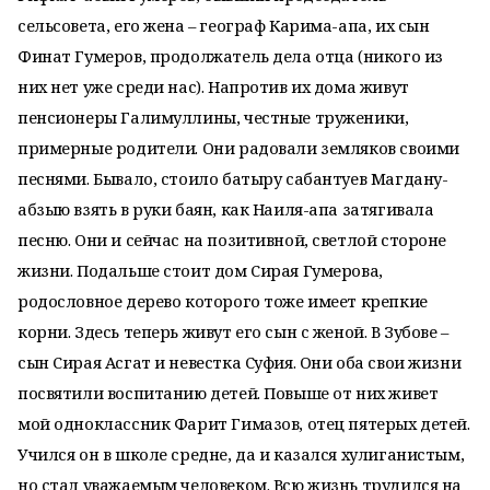
сельсовета, его жена – географ Карима-апа, их сын
Финат Гумеров, продолжатель дела отца (никого из
них нет уже среди нас). Напротив их дома живут
пенсионеры Галимуллины, честные труженики,
примерные родители. Они радовали земляков своими
песнями. Бывало, стоило батыру сабантуев Магдану-
абзыю взять в руки баян, как Наиля-апа затягивала
песню. Они и сейчас на позитивной, светлой стороне
жизни. Подальше стоит дом Сирая Гумерова,
родословное дерево которого тоже имеет крепкие
корни. Здесь теперь живут его сын с женой. В Зубове –
сын Сирая Асгат и невестка Суфия. Они оба свои жизни
посвятили воспитанию детей. Повыше от них живет
мой одноклассник Фарит Гимазов, отец пятерых детей.
Учился он в школе средне, да и казался хулиганистым,
но стал уважаемым человеком. Всю жизнь трудился на