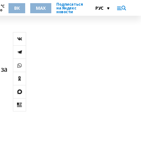
Подписаться
 °С
ВК
MAX
на Яндекс
но
новости
 за