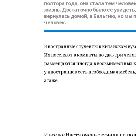
полтора года, она стала тем челове
жизнь. Достаточно было ее увидеть,
вернулась домой, в Бельгию, но мы 
человек.
Иностранные студенты в китайском вуз
Их поселяют в комнаты по два-три челов
размещаются иногда в восьмиместных ко
у иностранцев есть необходимая мебель
этаже.
И все же Настя очень скучала по р