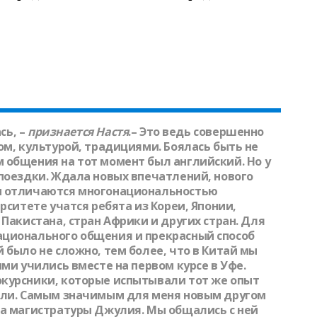
сь, –
признается
Настя
.– Это ведь совершенно
ом, культурой, традициями. Боялась быть не
 общения на тот момент был английский. Но у
 поездки. Ждала новых впечатлений, нового
ы отличаются многонациональностью
рситете учатся ребята из Кореи, Японии,
 Пакистана, стран Африки и других стран. Для
ационального общения и прекрасный способ
 было не сложно, тем более, что в Китай мы
ыми учились вместе на первом курсе в Уфе.
курсники, которые испытывали тот же опыт
али. Самым значимым для меня новым другом
ка магистратуры Джулия. Мы общались с ней