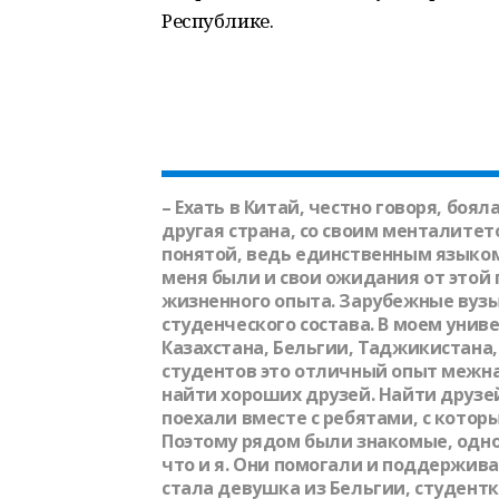
Республике.
– Ехать в Китай, честно говоря, бояла
другая страна, со своим менталитет
понятой, ведь единственным языком
меня были и свои ожидания от этой
жизненного опыта. Зарубежные вуз
студенческого состава. В моем униве
Казахстана, Бельгии, Таджикистана,
студентов это отличный опыт межн
найти хороших друзей. Найти друзей
поехали вместе с ребятами, с котор
Поэтому рядом были знакомые, одно
что и я. Они помогали и поддержив
стала девушка из Бельгии, студент