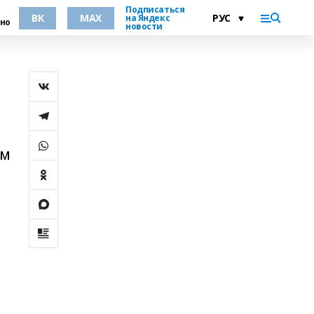
Подписаться
ВК
MAX
на Яндекс
но
новости
ом