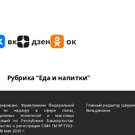
Рубрика "Еда и напитки"
трировано Управлением Федеральной
Главный редактор Ширин
 по надзору в сфере связи,
Вильдановна
ационных технологий и массовых
каций по Республике Башкортостан.
льство о регистрации СМИ: ПИ №ТУ02-
19 мая 2025 г.