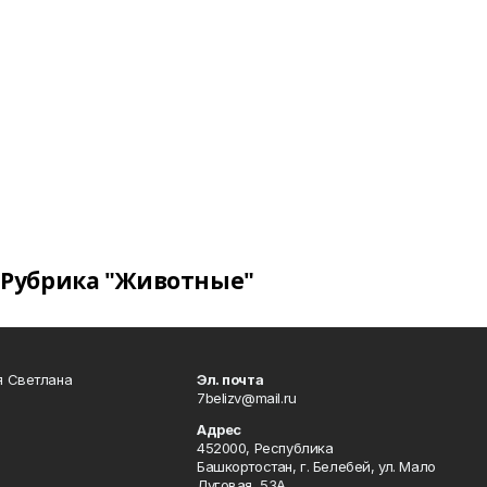
Рубрика "Животные"
я Светлана
Эл. почта
7belizv@mail.ru
Адрес
452000, Республика
Башкортостан, г. Белебей, ул. Мало
Луговая, 53А