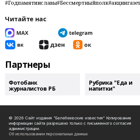
#Годпамятииславы#Бессмертныйполк#акциигазет
Читайте нас
Партнеры
Фотобанк
Рубрика "Еда и
журналистов РБ
напитки"
© 2026 Сайт издания "Белебеевские известия" Копирование
информации сайта разрешено только с письменного согласия
администрации.
Об использовании персональных данных