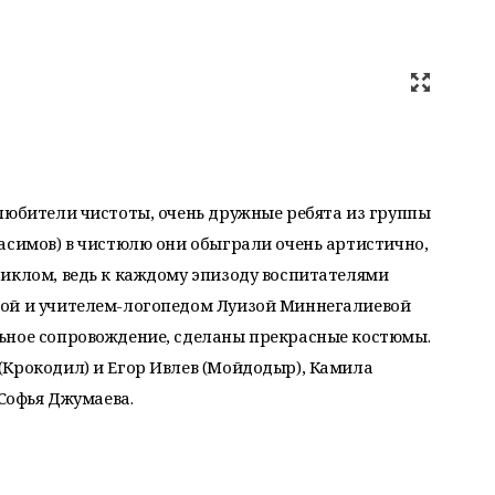
любители чистоты, очень дружные ребята из группы
асимов) в чистюлю они обыграли очень артистично,
иклом, ведь к каждому эпизоду воспитателями
вой и учителем-логопедом Луизой Миннегалиевой
ьное сопровождение, сделаны прекрасные костюмы.
(Крокодил) и Егор Ивлев (Мойдодыр), Камила
 Софья Джумаева.