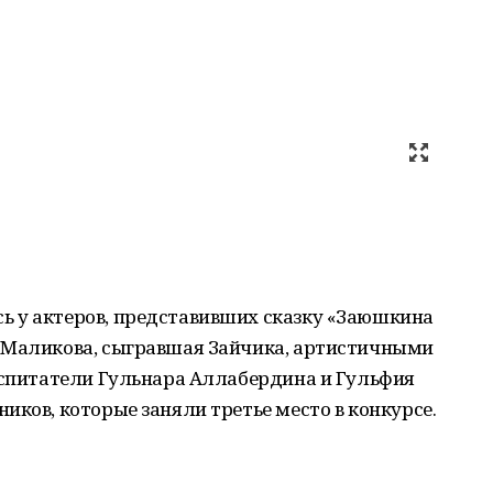
 у актеров, представивших сказку «Заюшкина
 Маликова, сыгравшая Зайчика, артистичными
Воспитатели Гульнара Аллабердина и Гульфия
иков, которые заняли третье место в конкурсе.