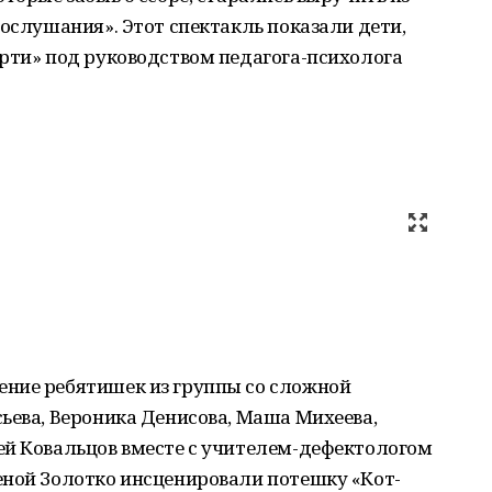
послушания». Этот спектакль показали дети,
рти» под руководством педагога-психолога
ние ребятишек из группы со сложной
ьева, Вероника Денисова, Маша Михеева,
ей Ковальцов вместе с учителем-дефектологом
еной Золотко инсценировали потешку «Кот-