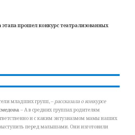
ва этапа прошел конкурс театрализованных
тели младших групп, –
рассказала о конкурсе
хмедова
.
– А в средних группах родителям
ответственно и с каким энтузиазмом мамы наших
 выступить перед малышами. Они изготовили