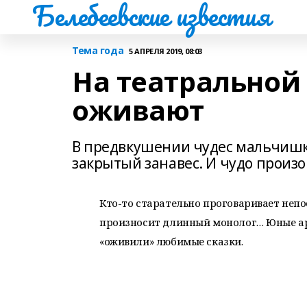
Белебеевские известия
Тема года
5 АПРЕЛЯ 2019, 08:03
На театральной
оживают
В предвкушении чудес мальчишк
закрытый занавес. И чудо произ
Кто-то старательно проговаривает непос
произносит длинный монолог… Юные ар
«оживили» любимые сказки.