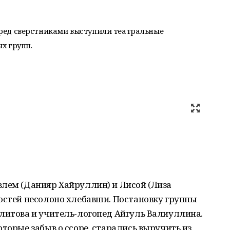
перед сверстниками выступили театральные
х групп.
влем (Данияр Хайруллин) и Лисой (Лиза
остей несолоно хлебавши. Постановку группы
алитова и учитель-логопед Айгуль Валиуллина.
торые забыв о ссоре, старались выручить из