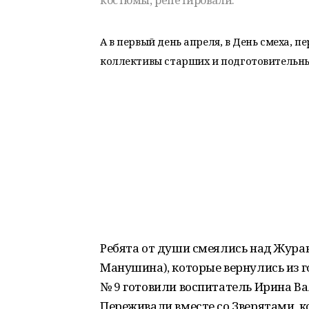
костюмы, репетировали.
А в первый день апреля, в День смеха, 
коллективы старших и подготовительны
Ребята от души смеялись над Жура
Манушина), которые вернулись из г
№ 9 готовили воспитатель Ирина В
Переживали вместе со Зверятами, ко