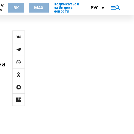
Подписаться
 °С
ВК
MAX
на Яндекс
но
новости
на