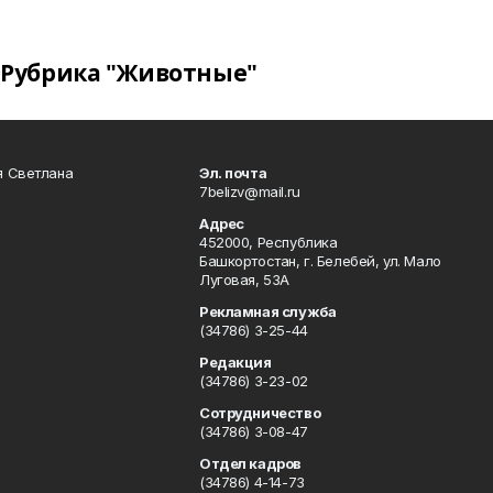
Рубрика "Животные"
я Светлана
Эл. почта
7belizv@mail.ru
Адрес
452000, Республика
Башкортостан, г. Белебей, ул. Мало
Луговая, 53А
Рекламная служба
(34786) 3-25-44
Редакция
(34786) 3-23-02
Сотрудничество
(34786) 3-08-47
Отдел кадров
(34786) 4-14-73