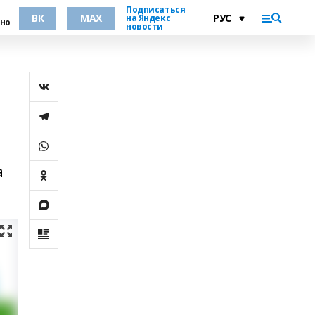
Подписаться
ВК
MAX
на Яндекс
но
новости
а