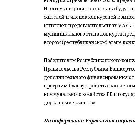
конкурса «Трезвое село - 2020» предо
Итоги муниципального этапа будут п
жителей и членов конкурсной комисс
интернет-представительствах МАУК 
муниципального этапа конкурса пред
втором (республиканском) этапе конк
Победителям Республиканского конку
Правительства Республики Башкортос
дополнительного финансирования от 
программ благоустройства населенн
коммунального хозяйства РБ и госуда
дорожному хозяйству.
По информации Управления социальн