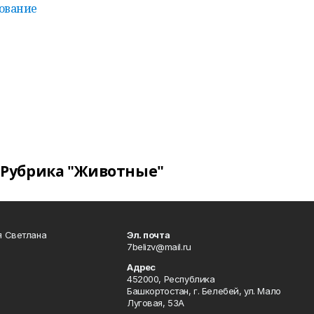
сование
Рубрика "Животные"
я Светлана
Эл. почта
7belizv@mail.ru
Адрес
452000, Республика
Башкортостан, г. Белебей, ул. Мало
Луговая, 53А