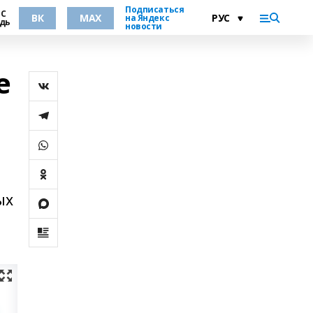
Подписаться
°С
ВК
MAX
на Яндекс
дь
новости
е
ых