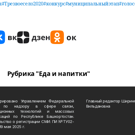
н
#Трезвоесело2020
#конкурс
#муниципальныйэтап
#голо
Рубрика "Еда и напитки"
трировано Управлением Федеральной
Главный редактор Ширин
 по надзору в сфере связи,
Вильдановна
ационных технологий и массовых
каций по Республике Башкортостан.
льство о регистрации СМИ: ПИ №ТУ02-
19 мая 2025 г.