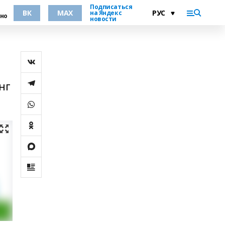
Подписаться
ВК
MAX
на Яндекс
но
новости
нг