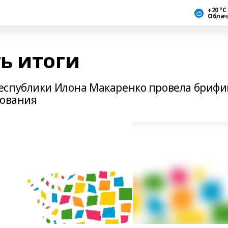
+20 °С
Облач
ь итоги
еспублики Илона Макаренко провела брифи
сования