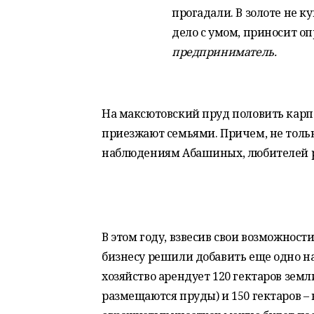
прогадали. В золоте не к
дело с умом, приносит о
предприниматель.
На максютовский пруд половить карпо
приезжают семьями. Причем, не толь
наблюдениям Абашиных, любителей р
В этом году, взвесив свои возможнос
бизнесу решили добавить еще одно н
хозяйство арендует 120 гектаров земл
размещаются пруды) и 150 гектаров – 