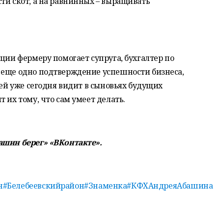
ти скот, а на равнинных – выращивать
ации фермеру помогает супруга, бухгалтер по
 еще одно подтверждение успешности бизнеса,
рей уже сегодня видит в сыновьях будущих
 их тому, что сам умеет делать.
ашин берег» «ВКонтакте».
н
#Белебеевскийрайон
#Знаменка
#КФХАндреяАбашина