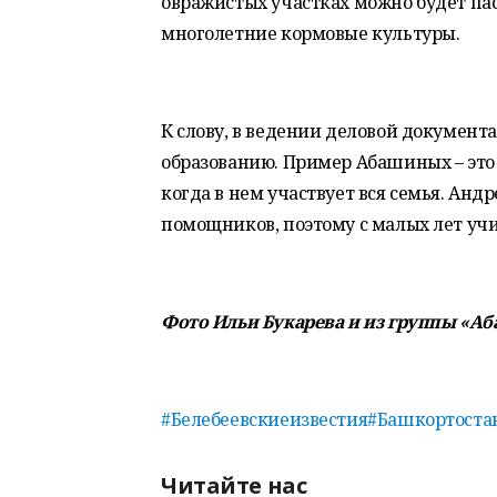
овражистых участках можно будет пас
многолетние кормовые культуры.
К слову, в ведении деловой документ
образованию. Пример Абашиных – это
когда в нем участвует вся семья. Анд
помощников, поэтому с малых лет учит
Фото Ильи Букарева и из группы «Аб
#Белебеевскиеизвестия
#Башкортоста
Читайте нас