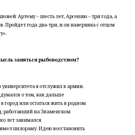
овей: Артему – шесть лет, Арсению – три года, а
. Пройдет года два-три, и он наверняка с отцом
у».
мысль заняться рыбоводством?
 университета я отслужил в армии.
адумался о том, как дальше
ь в город или остаться жить в родном
ец, работавший на Знаменском
ько лет занимался
имел пилораму. Идею восстановить