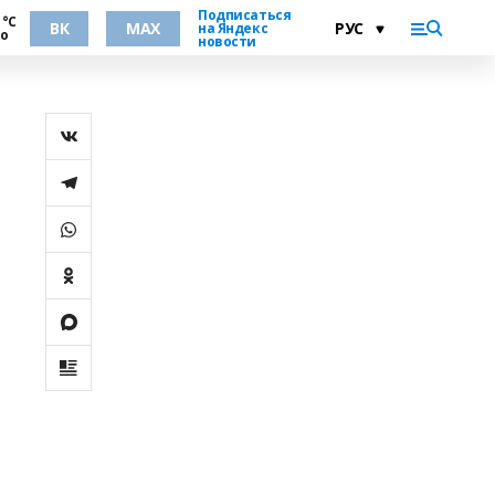
Подписаться
 °С
ВК
MAX
на Яндекс
но
новости