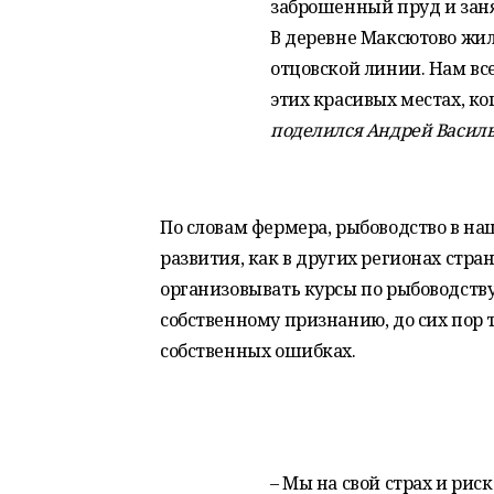
заброшенный пруд и заня
В деревне Максютово жи
отцовской линии. Нам все
этих красивых местах, ко
поделился Андрей Василь
По словам фермера, рыбоводство в на
развития, как в других регионах стра
организовывать курсы по рыбоводству
собственному признанию, до сих пор 
собственных ошибках.
– Мы на свой страх и рис