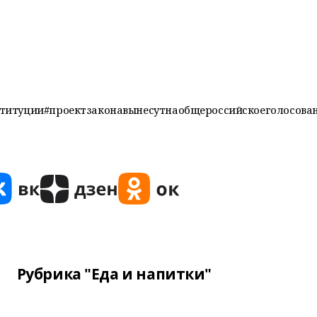
титуции#проектзаконавынесутнаобщероссийскоеголосова
Рубрика "Еда и напитки"