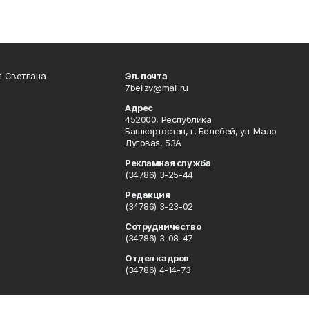
я Светлана
Эл. почта
7belizv@mail.ru
Адрес
452000, Республика
Башкортостан, г. Белебей, ул. Мало
Луговая, 53А
Рекламная служба
(34786) 3-25-44
Редакция
(34786) 3-23-02
Сотрудничество
(34786) 3-08-47
Отдел кадров
(34786) 4-14-73