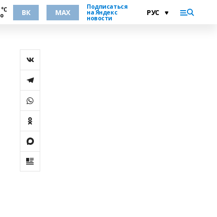
Подписаться
 °С
ВК
MAX
на Яндекс
но
новости