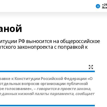
+29
Яс
аной
титуции РФ выносится на общероссийское
нтского законопроекта с поправкой к
равке к Конституции Российской Федерации «О
отдельных вопросов организации публичной
ое голосование», –
говорится в проекте закона,
е данных нижней палаты парламента, сообщает