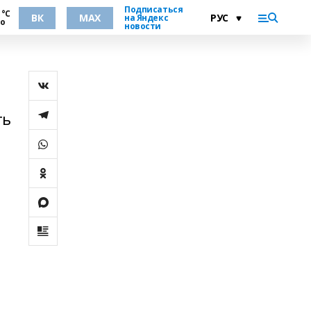
Подписаться
 °С
ВК
MAX
на Яндекс
но
новости
ть