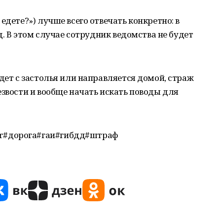
едете?») лучше всего отвечать конкретно: в
.д. В этом случае сотрудник ведомства не будет
едет с застолья или направляется домой, страж
езвости и вообще начать искать поводы для
r#дорога#гаи#гибдд#штраф