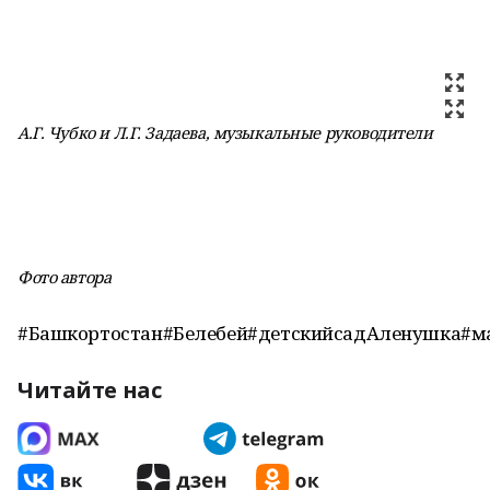
А.Г. Чубко и Л.Г. Задаева, музыкальные руководители
Фото автора
#Башкортостан#Белебей#детскийсадАленушка#м
Читайте нас