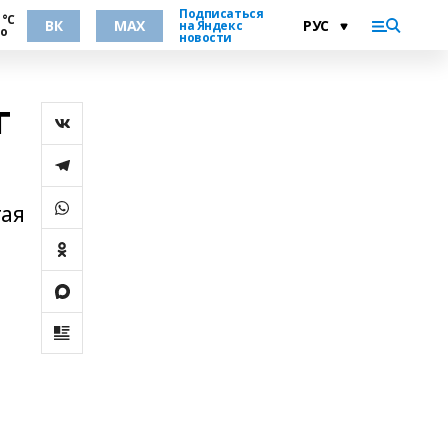
Подписаться
 °С
ВК
MAX
на Яндекс
но
новости
г
тая