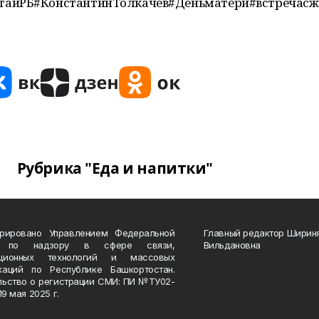
лтайРБ#КонстантинТолкачев#Деньматери#встреча
Рубрика "Еда и напитки"
трировано Управлением Федеральной
Главный редактор Ширин
 по надзору в сфере связи,
Вильдановна
ационных технологий и массовых
каций по Республике Башкортостан.
льство о регистрации СМИ: ПИ №ТУ02-
19 мая 2025 г.