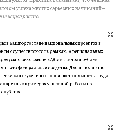
ых пунктов. Практика показывает, что женская
алогом успеха многих серьезных начинаний,–
ывая мероприятие.
ция в Башкортостане национальных проектов в
екты осуществляются в рамках 58 региональных
ю предусмотрено свыше 27,8 миллиарда рублей
рда – это федеральные средства. Для исполнения
ески вдвое увеличить производительность труда.
конкретных примерах успешной работы по
еспублике.