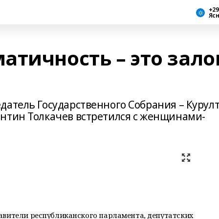
+29
Яс
атичность – это зало
датель Государственного Собрания – Курул
нтин Толкачев встретился с женщинами-
авители республиканского парламента, депутатских