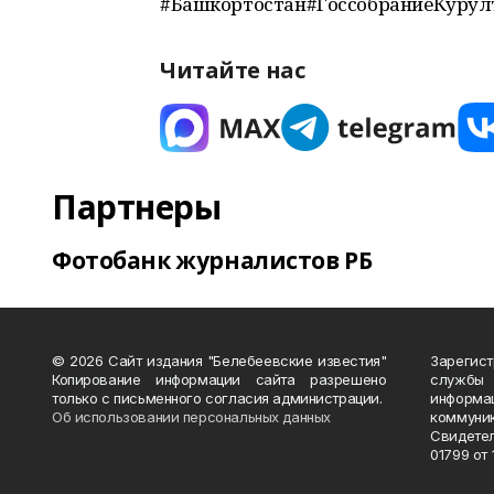
#Башкортостан#ГоссобраниеКуру
Читайте нас
Партнеры
Фотобанк журналистов РБ
© 2026 Сайт издания "Белебеевские известия"
Зарегис
Копирование информации сайта разрешено
службы
только с письменного согласия администрации.
информ
Об использовании персональных данных
коммуни
Свидете
01799 от 