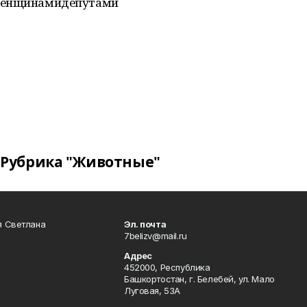
сженщинамидепутами
Рубрика "Животные"
я Светлана
Эл. почта
7belizv@mail.ru
Адрес
452000, Республика
Башкортостан, г. Белебей, ул. Мало
Луговая, 53А