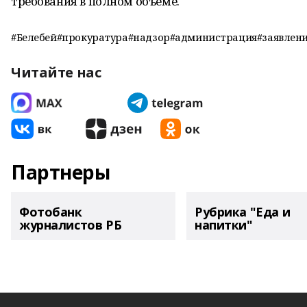
требования в полном объеме.
#Белебей#прокуратура#надзор#администрация#заявлени
Читайте нас
Партнеры
Фотобанк
Рубрика "Еда и
журналистов РБ
напитки"