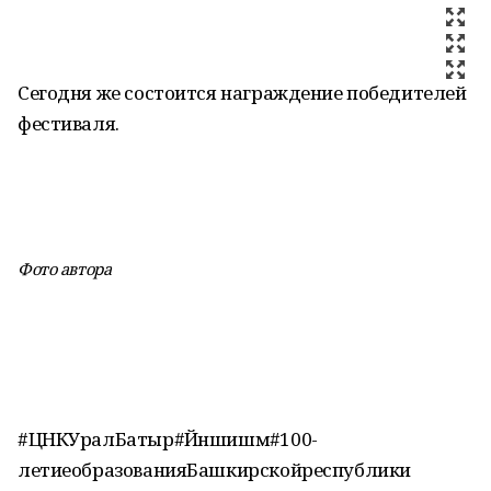
Сегодня же состоится награждение победителей
фестиваля.
Фото автора
#ЦНКУралБатыр#Йәншишмә#100-
летиеобразованияБашкирскойреспублики