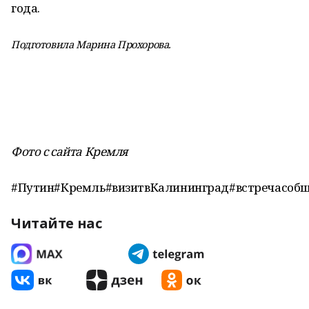
года.
Подготовила Марина Прохорова.
Фото с сайта Кремля
#Путин#Кремль#визитвКалининград#встречасобщ
Читайте нас