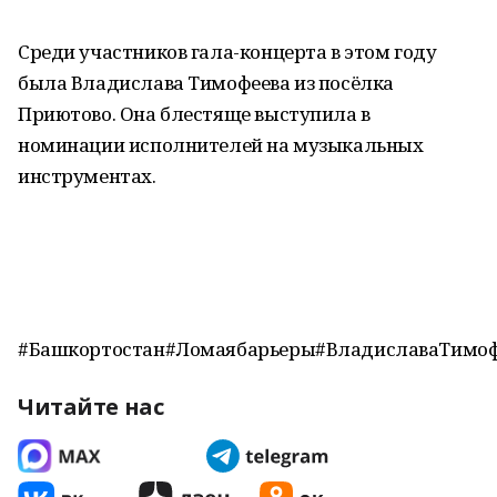
Среди участников гала-концерта в этом году
была Владислава Тимофеева из посёлка
Приютово. Она блестяще выступила в
номинации исполнителей на музыкальных
инструментах.
#Башкортостан#Ломаябарьеры#ВладиславаТимоф
Читайте нас