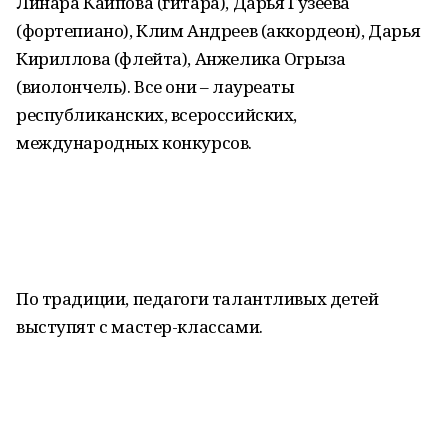
Линара Каипова (гитара), Дарья Гузеева
(фортепиано), Клим Андреев (аккордеон), Дарья
Кириллова (флейта), Анжелика Огрыза
(виолончель). Все они – лауреаты
республиканских, всероссийских,
международных конкурсов.
По традиции, педагоги талантливых детей
выступят с мастер-классами.