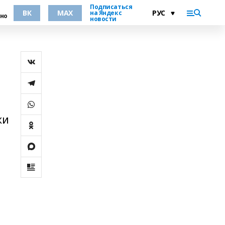
Подписаться
ВК
MAX
на Яндекс
но
новости
жи