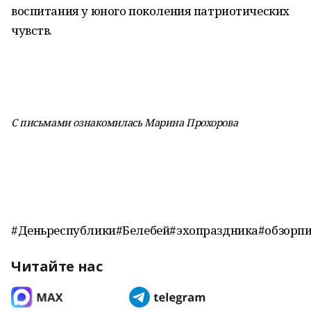
воспитания у юного поколения патриотических
чувств.
С письмами ознакомилась Марина Прохорова
#Деньреспублики#Белебей#эхопраздника#обзорп
Читайте нас