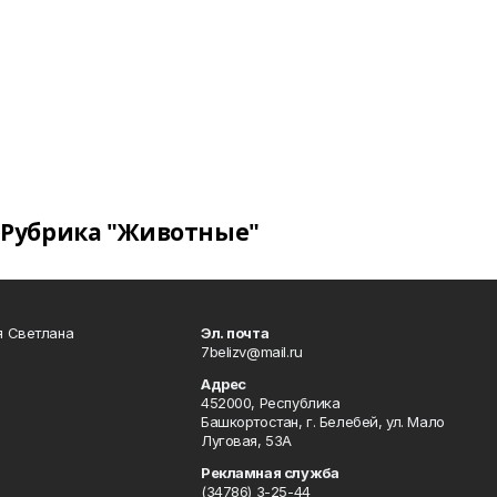
Рубрика "Животные"
я Светлана
Эл. почта
7belizv@mail.ru
Адрес
452000, Республика
Башкортостан, г. Белебей, ул. Мало
Луговая, 53А
Рекламная служба
(34786) 3-25-44