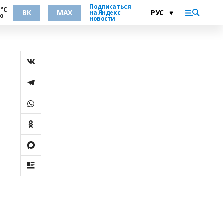
Подписаться
 °С
ВК
MAX
на Яндекс
но
новости