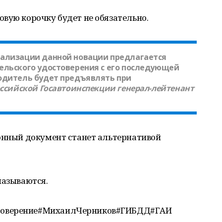
вую корочку будет не обязательно.
еализации данной новации предлагается
ельского удостоверения с его последующей
одитель будет предъявлять при
оссийской Госавтоинспекции генерал-лейтенант
ронный документ станет альтернативой
называются.
товерение#МихаилЧерников#ГИБДД#ГАИ