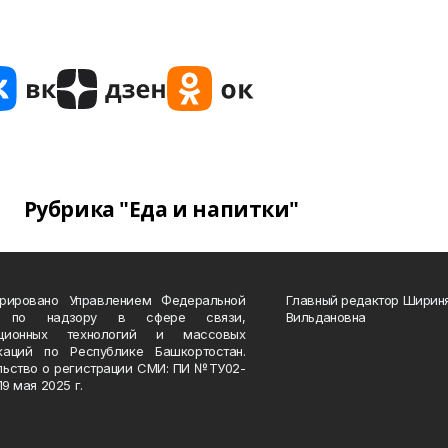
Рубрика "Еда и напитки"
трировано Управлением Федеральной
Главный редактор Ширин
 по надзору в сфере связи,
Вильдановна
ационных технологий и массовых
каций по Республике Башкортостан.
льство о регистрации СМИ: ПИ №ТУ02-
19 мая 2025 г.