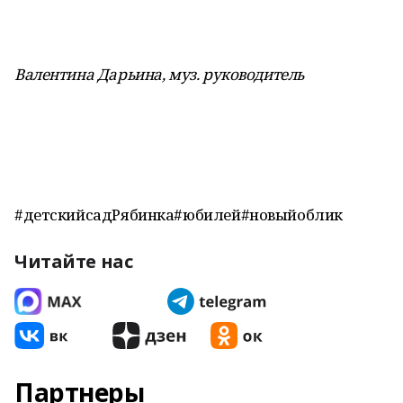
Валентина Дарьина, муз. руководитель
#детскийсадРябинка#юбилей#новыйоблик
Читайте нас
Партнеры