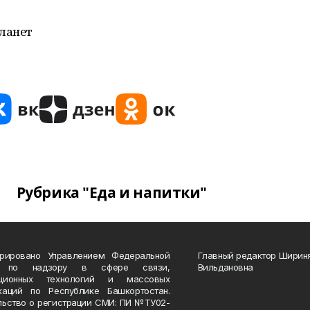
ланет
Рубрика "Еда и напитки"
трировано Управлением Федеральной
Главный редактор Ширин
 по надзору в сфере связи,
Вильдановна
ационных технологий и массовых
каций по Республике Башкортостан.
льство о регистрации СМИ: ПИ №ТУ02-