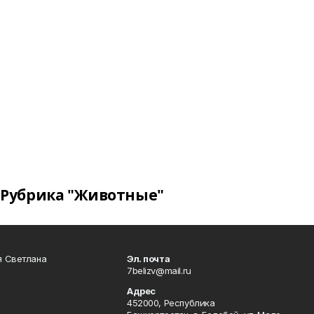
Рубрика "Животные"
я Светлана
Эл. почта
7belizv@mail.ru
Адрес
452000, Республика