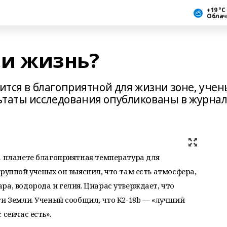
+19 °С
Облач
 ли жизнь?
дится в благоприятной для жизни зоне, уче
ьтаты исследования опубликованы в журна
а планете благоприятная температура для
руппой ученых он выяснил, что там есть атмосфера,
ра, водорода и гелия. Циарас утверждает, что
ти Земли. Ученый сообщил, что K2-18b — «лучший
сейчас есть».