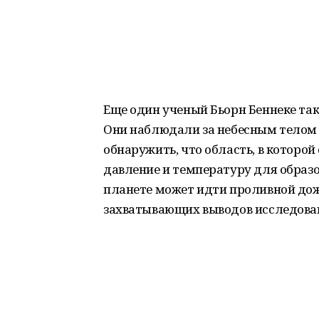
Еще один ученый Бьорн Беннеке так
Они наблюдали за небесным телом 
обнаружить, что область, в которо
давление и температуру для образо
планете может идти проливной дожд
захватывающих выводов исследова