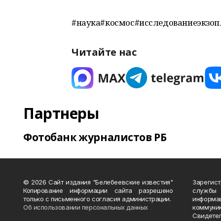
#наука#космос#исследованиеэкзоп
Читайте нас
Партнеры
Фотобанк журналистов РБ
© 2026 Сайт издания "Белебеевские известия"
Зарегис
Копирование информации сайта разрешено
службы
только с письменного согласия администрации.
информ
Об использовании персональных данных
коммуни
Свидете