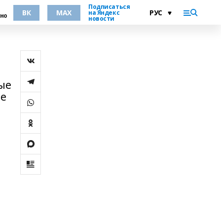
Подписаться
ВК
MAX
на Яндекс
но
новости
ные
ле