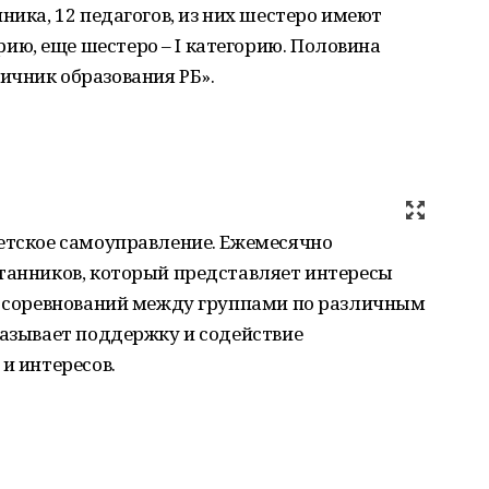
ника, 12 педагогов, из них шестеро имеют
ю, еще шестеро – I категорию. Половина
ичник образования РБ».
детское самоуправление. Ежемесячно
итанников, который представляет интересы
ги соревнований между группами по различным
казывает поддержку и содействие
и интересов.