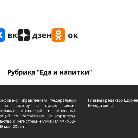
Рубрика "Еда и напитки"
трировано Управлением Федеральной
Главный редактор Ширин
 по надзору в сфере связи,
Вильдановна
ационных технологий и массовых
каций по Республике Башкортостан.
льство о регистрации СМИ: ПИ №ТУ02-
19 мая 2025 г.