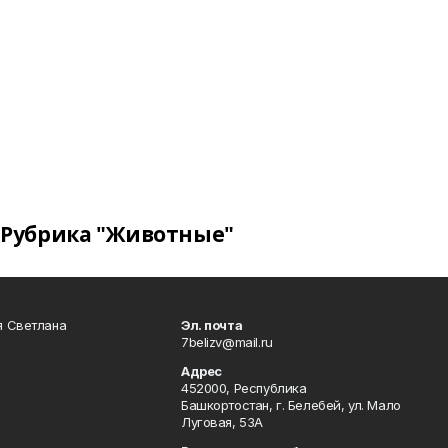
Рубрика "Животные"
я Светлана
Эл. почта
7belizv@mail.ru
Адрес
452000, Республика
Башкортостан, г. Белебей, ул. Мало
Луговая, 53А