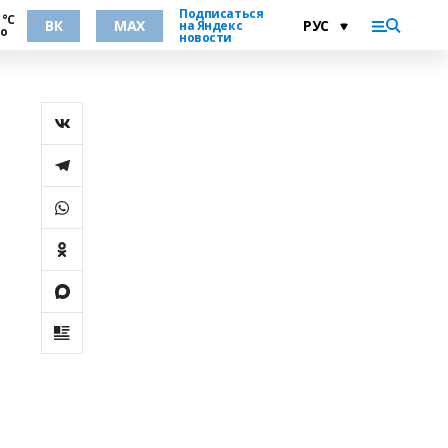
Подписаться
 °С
ВК
MAX
на Яндекс
но
новости