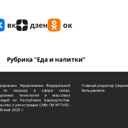
Рубрика "Еда и напитки"
трировано Управлением Федеральной
Главный редактор Ширин
 по надзору в сфере связи,
Вильдановна
ационных технологий и массовых
каций по Республике Башкортостан.
льство о регистрации СМИ: ПИ №ТУ02-
19 мая 2025 г.