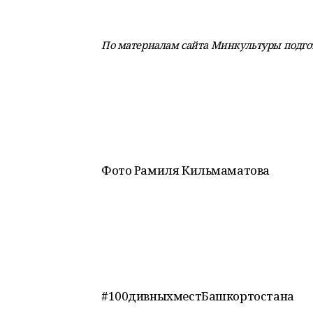
По материалам сайта Минкультуры подго
Фото Рамиля Кильмаматова
#100дивныхместБашкортостана