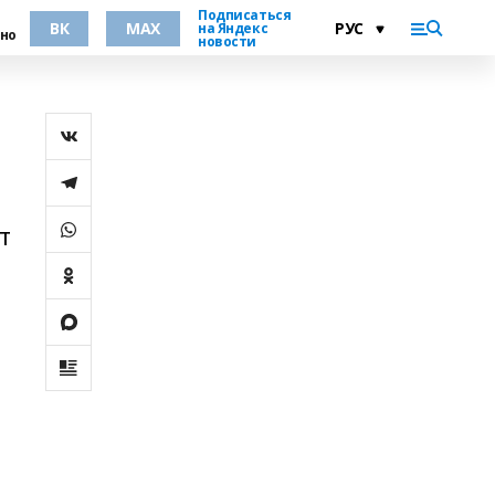
Подписаться
ВК
MAX
на Яндекс
но
новости
т