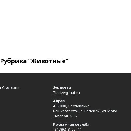
Рубрика "Животные"
я Светлана
Эл. почта
7belizv@mail.ru
Адрес
452000, Республика
Башкортостан, г. Белебей, ул. Мало
Луговая, 53А
Рекламная служба
(34786) 3-25-44