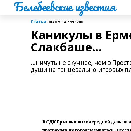
Белебеевские известия
Статьи
10 АВГУСТА 2019, 17:00
Каникулы в Ерм
Слакбаше…
…ничуть не скучнее, чем в Прост
души на танцевально-игровых пл
В СДК Ермолкина в очередной день на 
программа, которая называлась «Весел