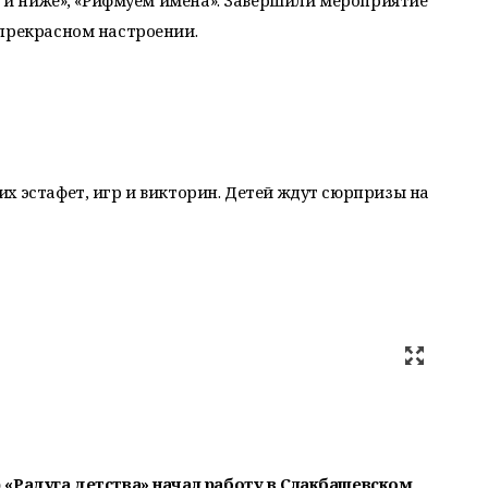
же и ниже», «Рифмуем имена». Завершили мероприятие
 прекрасном настроении.
х эстафет, игр и викторин. Детей ждут сюрпризы на
 «Радуга детства» начал работу в Слакбашевском