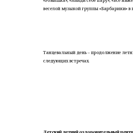
«Ромашка», «Найди себе пару», «Все ни
веселой музыкой группы «Барбарики» в
Танцевальный день – продолжение летни
следующих встречах.
Детский летний оздоровительный центр