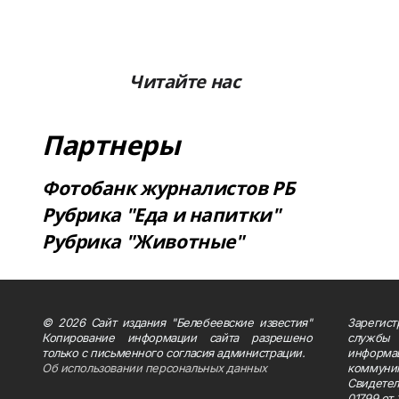
Читайте нас
Партнеры
Фотобанк журналистов РБ
Рубрика "Еда и напитки"
Рубрика "Животные"
© 2026 Сайт издания "Белебеевские известия"
Зарегис
Копирование информации сайта разрешено
службы
только с письменного согласия администрации.
информ
Об использовании персональных данных
коммуни
Свидете
01799 от 