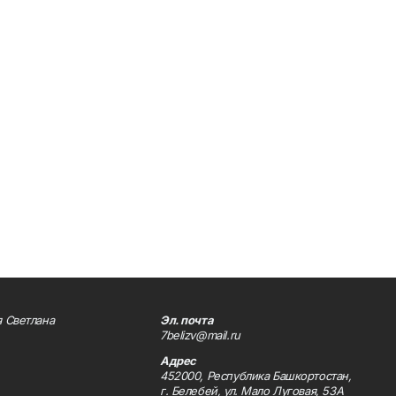
 Светлана
Эл. почта
7belizv@mail.ru
Адрес
452000, Республика Башкортостан,
г. Белебей, ул. Мало Луговая, 53А