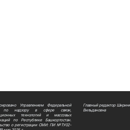
трировано Управлением Федеральной
Главный редактор Шириня
 по надзору в сфере связи,
Вильдановна
ационных технологий и массовых
каций по Республике Башкортостан.
льство о регистрации СМИ: ПИ №ТУ02-
19 мая 2025 г.