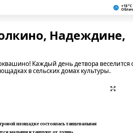
+18 °С
Облач
олкино, Надеждине,
оквашино! Каждый день детвора веселится 
ощадках в сельских домах культуры.
игровой площадке состоялась танцевальная
ятся малыши и танцуют от души».