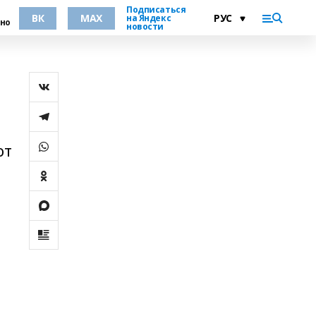
Подписаться
ВК
MAX
на Яндекс
но
новости
от