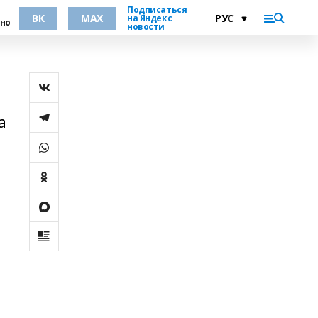
Подписаться
ВК
MAX
на Яндекс
но
новости
а