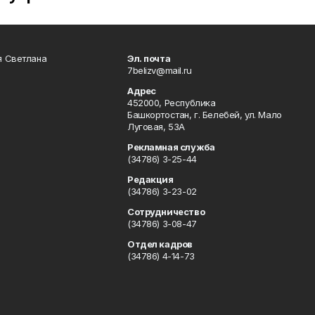
я Светлана
Эл. почта
7belizv@mail.ru
Адрес
452000, Республика
Башкортостан, г. Белебей, ул. Мало
Луговая, 53А
Рекламная служба
(34786) 3-25-44
Редакция
(34786) 3-23-02
Сотрудничество
(34786) 3-08-47
Отдел кадров
(34786) 4-14-73