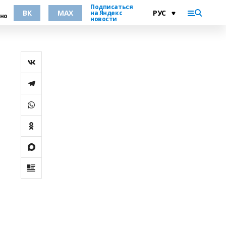
Подписаться
ВК
MAX
на Яндекс
но
новости