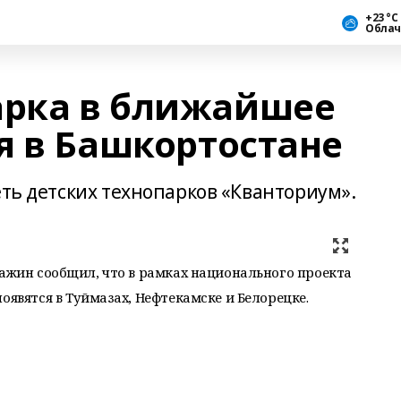
+23 °С
Облач
арка в ближайшее
я в Башкортостане
еть детских технопарков «Кванториум».
Хажин сообщил, что в рамках национального проекта
оявятся в Туймазах, Нефтекамске и Белорецке.