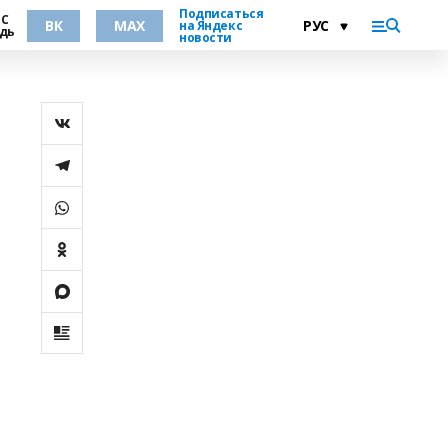
Подписаться
°С
ВК
MAX
на Яндекс
дь
новости