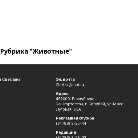
Рубрика "Животные"
я Светлана
Эл. почта
7belizv@mail.ru
Адрес
452000, Республика
Башкортостан, г. Белебей, ул. Мало
Луговая, 53А
Рекламная служба
(34786) 3-25-44
Редакция
(34786) 3-23-02