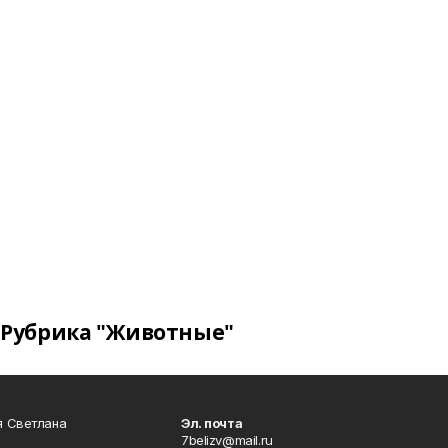
Рубрика "Животные"
я Светлана
Эл. почта
7belizv@mail.ru