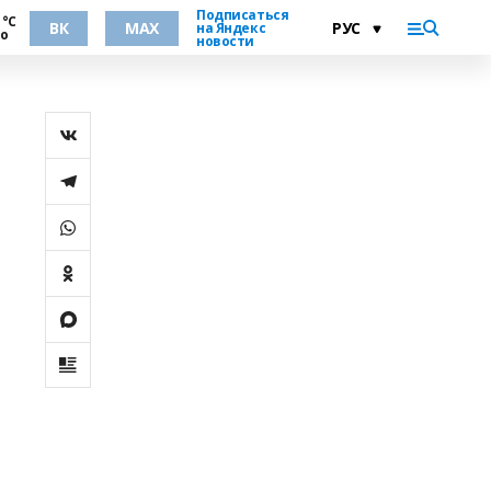
Подписаться
 °С
ВК
MAX
на Яндекс
но
новости