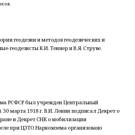
осов.
теории геодезии и методов геодезических и
е-геодезисты К.И. Теннер и В.Я. Струве.
мзема РСФСР был учрежден Центральный
 30 марта 1918 г. В.И. Ленин подписал Декрет о
ране и Декрет СНК о мобилизации
реле при ЦЗТО Наркомзема организовано