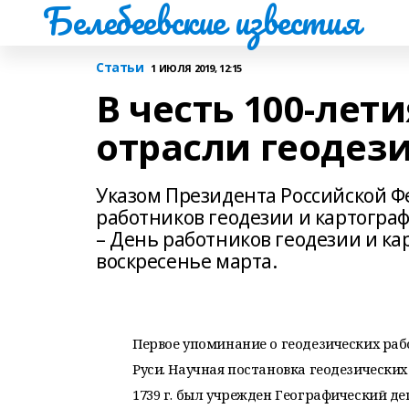
Белебеевские известия
Статьи
1 ИЮЛЯ 2019, 12:15
В честь 100-лет
отрасли геодез
Указом Президента Российской Фе
работников геодезии и картогр
– День работников геодезии и ка
воскресенье марта.
Первое упоминание о геодезических раб
Руси. Научная постановка геодезических 
1739 г. был учрежден Географический де