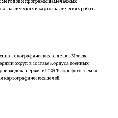
и методов и программ намечаемых
пографических и картографических работ.
оенно-топографических отдела в Москве
ерный округ) в составе Корпуса Военных
Произведена первая в РСФСР аэрофотосъемка
для картографических целей.