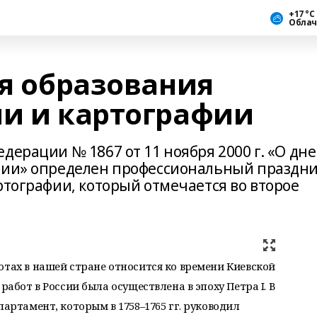
+17 °С
Облач
ия образования
ии и картографии
дерации № 1867 от 11 ноября 2000 г. «О дне
афии» определен профессиональный праздн
ртографии, который отмечается во второе
отах в нашей стране относится ко времени Киевской
работ в России была осуществлена в эпоху Петра I. В
партамент, которым в 1758–1765 гг. руководил