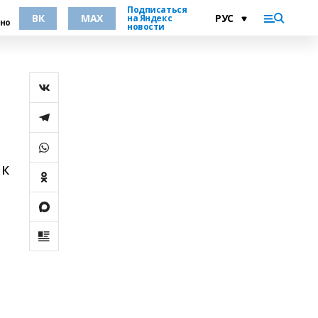
Подписаться
ВК
MAX
на Яндекс
но
новости
ик