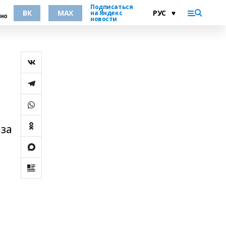
Подписаться
ВК
MAX
на Яндекс
но
новости
 за