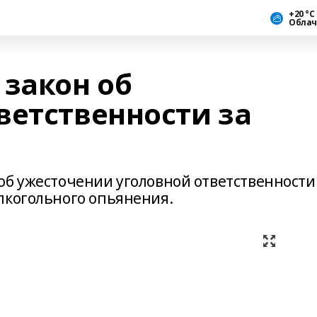
+20 °С
Облач
 закон об
ветственности за
об ужесточении уголовной ответственности
лкогольного опьянения.