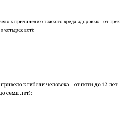
вело к причинению тяжкого вреда здоровью – от трех
о четырех лет);
привело к гибели человека – от пяти до 12 лет
до семи лет);