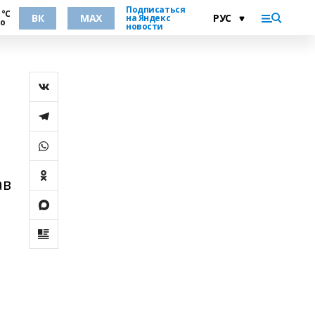
Подписаться
 °С
ВК
MAX
на Яндекс
но
новости
ав