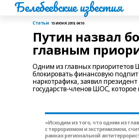
Белебеевские известия
Статьи
15 ИЮНЯ 2019, 04:10
Путин назвал б
главным приор
Одним из главных приоритетов Ш
блокировать финансовую подпитку
наркотрафика, заявил президент 
государств-членов ШОС, которое 
«Исходим из того, что одним из гла
с терроризмом и экстремизмом, сч
рамках региональной антитеррорис