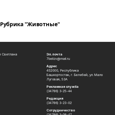
Рубрика "Животные"
я Светлана
Эл. почта
7belizv@mail.ru
Адрес
452000, Республика
Башкортостан, г. Белебей, ул. Мало
Луговая, 53А
Рекламная служба
(34786) 3-25-44
Редакция
(34786) 3-23-02
Сотрудничество
(34786) 3-08-47