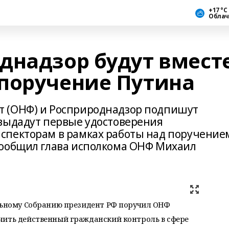
+17 °С
Облач
днадзор будут вмест
поручение Путина
 (ОНФ) и Росприроднадзор подпишут
выдадут первые удостоверения
спекторам в рамках работы над поручение
сообщил глава исполкома ОНФ Михаил
альному Собранию президент РФ поручил ОНФ
чить действенный гражданский контроль в сфере