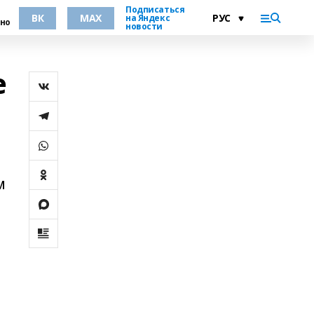
Подписаться
ВК
MAX
на Яндекс
но
новости
е
м