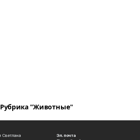
Рубрика "Животные"
я Светлана
Эл. почта