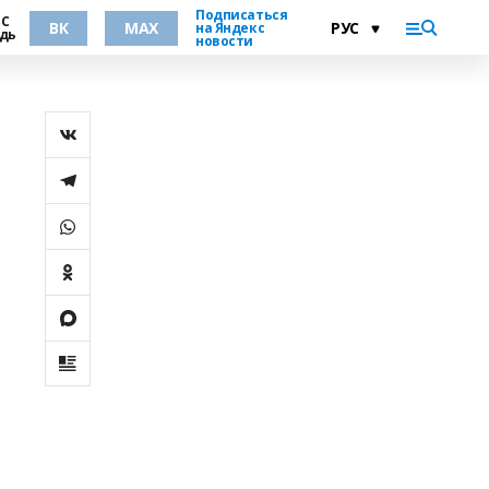
Подписаться
°С
ВК
MAX
на Яндекс
дь
новости