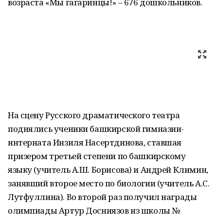
возраста «Мы гагаринцы!» – 676 дошкольников.
На сцену Русского драматического театра
поднялись ученики башкирской гимназии-
интерната Инзиля Насертдинова, ставшая
призером третьей степени по башкирскому
языку (учитель А.Ш. Борисова) и Андрей Климин,
занявший второе место по биологии (учитель А.С.
Лутфуллина). Во второй раз получил награды
олимпиады Артур Досниязов из школы №