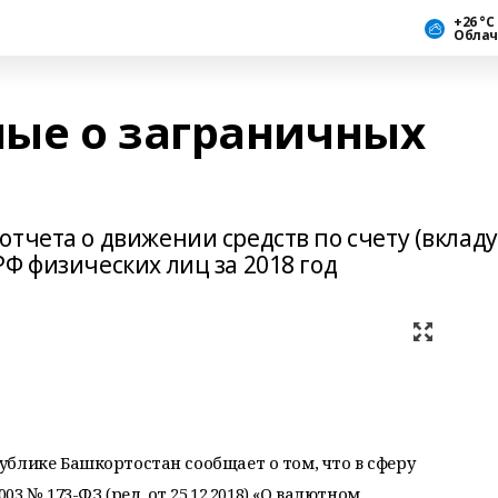
+26 °С
Облач
ые о заграничных
тчета о движении средств по счету (вкладу
Ф физических лиц за 2018 год
блике Башкортостан сообщает о том, что в сферу
03 № 173-ФЗ (ред. от 25.12.2018) «О валютном