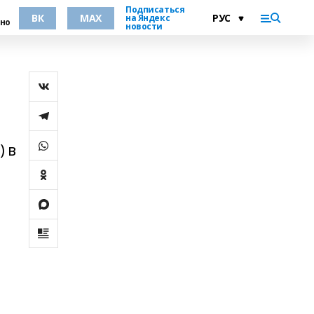
Подписаться
ВК
MAX
на Яндекс
но
новости
) в