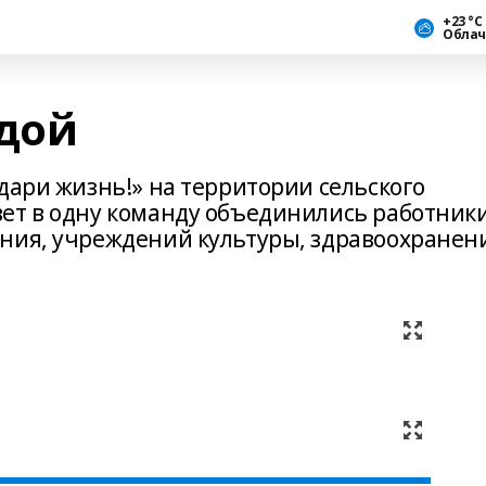
+23 °С
Облач
дой
дари жизнь!» на территории сельского
ет в одну команду объединились работник
ния, учреждений культуры, здравоохранен