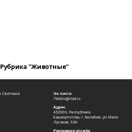
Рубрика "Животные"
я Светлана
Эл. почта
7belizv@mail.ru
Адрес
452000, Республика
Башкортостан, г. Белебей, ул. Мало
Луговая, 53А
Рекламная служба