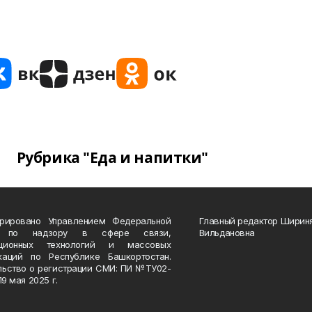
Рубрика "Еда и напитки"
трировано Управлением Федеральной
Главный редактор Ширин
 по надзору в сфере связи,
Вильдановна
ационных технологий и массовых
каций по Республике Башкортостан.
льство о регистрации СМИ: ПИ №ТУ02-
19 мая 2025 г.