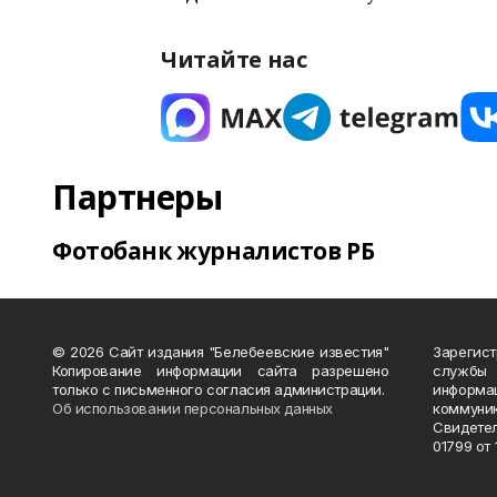
Читайте нас
Партнеры
Фотобанк журналистов РБ
© 2026 Сайт издания "Белебеевские известия"
Зарегис
Копирование информации сайта разрешено
службы
только с письменного согласия администрации.
информ
Об использовании персональных данных
коммуни
Свидете
01799 от 