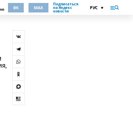
Подписаться
ВК
MAX
на Яндекс
но
новости
и
ия,