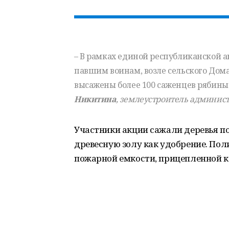
– В рамках единой республиканской а
павшим воинам, возле сельского Дом
высажены более 100 саженцев рябины 
Никитина
, землеустроитель админис
Участники акции сажали деревья по
древесную золу как удобрение. По
пожарной емкости, прицепленной к 